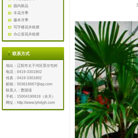
园内新品
丰花月季
藤本月季
写字楼花卉租摆
办公室花卉租摆
联系方式
地址：辽阳市太子河区景尔屯村
电话：0419-3301802
传真：0419-3301802
邮箱：503616667@qq.com
联系人：曹国强
手机：15004190818（全天）
网址：http://www.lyhdyjh.com